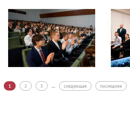
1
2
3
…
следующая
последняя