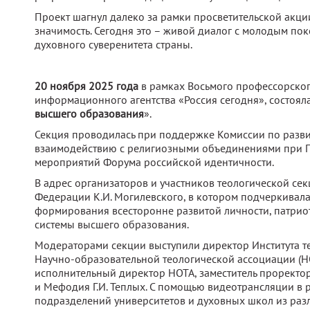
Проект шагнул далеко за рамки просветительской акци
значимость. Сегодня это – живой диалог с молодым по
духовного суверенитета страны.
20 ноября 2025 года
в рамках Восьмого профессорског
информационного агентства «Россия сегодня», состоял
высшего образования
».
Секция проводилась при поддержке Комиссии по разви
взаимодействию с религиозными объединениями при П
мероприятий Форума российской идентичности.
В адрес организаторов и участников теологической се
Федерации К.И. Могилевского, в котором подчеркивала
формирования всесторонне развитой личности, патриот
системы высшего образования.
Модераторами секции выступили директор Института те
Научно-образовательной теологической ассоциации (НО
исполнительный директор НОТА, заместитель проректо
и Мефодия Г.И. Теплых. С помощью видеотрансляции в 
подразделений университетов и духовных школ из раз