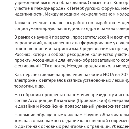
учреждений высшего образования. Совместно с Консорц
участие в Международных Петербургских форумах, ме
идентичности, Международном межрелигиозном моло
Также в течение года велась работа по выработке мод
социогуманитарную часть единого ядра в рамках сове
В рамках научной повестки, просветительской и воспи
мероприятий, направленных на формирование у студе
ответственности и патриотизма. Среди значимых прези
Россия», который собрал рекордное количество участни
проекты Ассоциации для научно-образовательного соо
фестиваль «НОТА в ноте», Международная школа молодо
Как перспективные направления развития НОТА на 202
электронных материалов (запись установочных лекций)
теологии, и др.
На собрании продлены полномочия президенту и исполн
состав Ассоциации Казанский (Приволжский) федераль
и дизайна и Российский православный университет свя
Напомнив обращенные к членам Научно-образовательно
том, насколько важно создание качественной современ
о доктринах основных религиозных традиций. Убежден, 