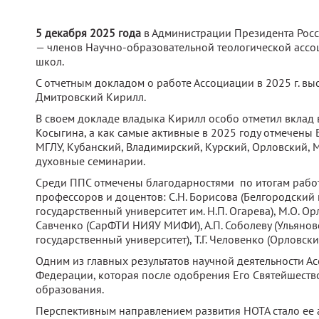
5 декабря 2025 года
в Администрации Президента Рос
— членов Научно-образовательной теологической ассоц
школ.
С отчетным докладом о работе Ассоциации в 2025 г. в
Дмитровский Кирилл.
В своем докладе владыка Кирилл особо отметил вклад 
Косыгина, а как самые активные в 2025 году отмечены
МГЛУ, Кубанский, Владимирский, Курский, Орловский, 
духовные семинарии.
Среди ППС отмечены благодарностями по итогам работ
профессоров и доцентов: С.Н. Борисова (Белгородски
государственный университет им. Н.П. Огарева), М.О. 
Савченко (СарФТИ НИЯУ МИФИ), А.П. Соболеву (Ульянов
государственный университет), Т.Г. Человенко (Орловск
Одним из главных результатов научной деятельности А
Федерации, которая после одобрения Его Святейшество
образования.
Перспективным направлением развития НОТА стало ее