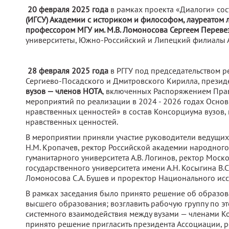
20 февраля 2025 года
в рамках проекта «Диалоги» сос
(ИГСУ) Академии с историком и философом, лауреатом 
профессором МГУ им. М.В. Ломоносова Сергеем Перев
университеты, Южно-Российский и Липецкий филиалы А
28 февраля 2025 года
в РГГУ под председательством р
Сергиево-Посадского и Дмитровского Кирилла, президе
вузов — членов НОТА
, включенных Распоряжением Прав
мероприятий по реализации в 2024 - 2026 годах Осно
нравственных ценностей» в состав Консорциума вузов
нравственных ценностей.
В мероприятии приняли участие руководители ведущих 
Н.М. Кропачев, ректор Российской академии народного 
гуманитарного университета А.В. Логинов, ректор Моско
государственного университета имени А.Н. Косыгина В.
Ломоносова С.А. Бушев и проректор Национального исс
В рамках заседания было принято решение об образо
высшего образования; возглавить рабочую группу по 
системного взаимодействия между вузами — членами К
принято решение пригласить президента Ассоциации, 