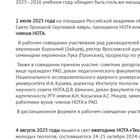
2025–2026 учебном году, обещает быть столь же насыщ
2 июля 2025 года
на площадке Российской академии об
Свято-Троицкой Сергиевой лавры, президента НОТА е
членов НОТА.
В рабочем совещании участвовали ряд руководителей
иеромонах Корнилий (Зайцев), ректор Ярославской дух
семинарии иеромонах Лука (Пронских), проректор по 
Также в совещании приняли участие: советник департа
вице-президент РАО, декан педагогического факультета
Национального исследовательского ядерного универси
университета И.А. Краева, директор Института теологи
научного совета НОТА Д.В. Шмонин, декан факультета 
идентичности РГУ имени А.Н. Косыгина А.С. Мицов, зам
работники вузов-членов НОТА и РАО.
В дистанционном формате в рабочем совещании участв
4 августа 2025 годы
вышел в свет
ежегодник НОТА «Тео
молодых теологов, состоявшегося 24-25 октября 2024 г