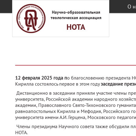
Перейти к основному содержанию
О н
Научно-образовательная
теологическая ассоциация
НОТА
12 февраля 2025 года п
о благословению президента Н
Кирилла состоялось первое в этом году
заседание прези
Дистанционно в заседании приняли участие члены през
университета, Российской академии народного хозяйс
академии, Православного Свято-Тихоновского гуманит
равноапостольных Кирилла и Мефодия, Российского гос
университета имени А.И. Герцена, Московского педагог
Члены президиума Научного совета также обсудили пла
НОТА.