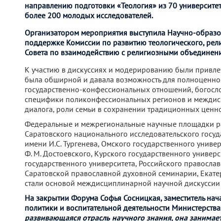
направлению подготовки «Теология» из 70 университет
более 200 молодых исследователей.
Организатором мероприятия выступила Научно-образов
поддержке Комиссии по развитию теологического, рел
Совета по взаимодействию с религиозными объединен
К участию в дискуссиях и модерированию были привлеч
была обширной и давала возможность для полноценног
государственно-конфессиональных отношений, богосло
специфики поликонфессиональных регионов и междисц
диалога, роли семьи в сохранении традиционных ценно
Федеральные и межрегиональные научные площадки рабо
Саратовского национального исследовательского госуда
имени И.С. Тургенева, Омского государственного униве
Ф. М. Достоевского, Курского государственного универ
государственного университета, Российского православ
Саратовской православной духовной семинарии, Екатер
стали основой междисциплинарной научной дискуссии
На закрытии Форума Софья Сосницкая, заместитель на
политики и воспитательной деятельности Министерств
развивающаяся отрасль научного знания, она занимает