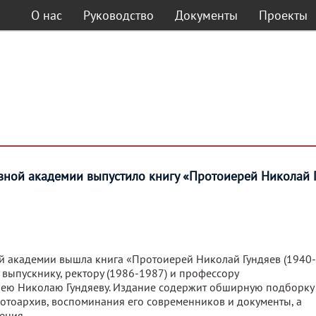
О нас
Руководство
Документы
Проекты
вной академии выпустило книгу «Протоиерей Николай Г
ой академии вышла книга «Протоиерей Николай Гундяев (1940-
 выпускнику, ректору (1986-1987) и профессору
ею Николаю Гундяеву. Издание содержит обширную подборку
фотоархив, воспоминания его современников и документы, а
ения.