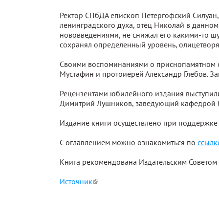
Ректор СПбДА епископ Петергофский Силуан,
ленинградского духа, отец Николай в данном
нововведениями, не снижал его какими-то шу
сохранял определенный уровень, олицетворяю
Своими воспоминаниями о приснопамятном о
Мустафин и протоиерей Александр Глебов. За
Рецензентами юбилейного издания выступили
Димитрий Лушников, заведующий кафедрой 
Издание книги осуществлено при поддержке х
С оглавлением можно ознакомиться по
ссылк
Книга рекомендована Издательским Советом
Источник