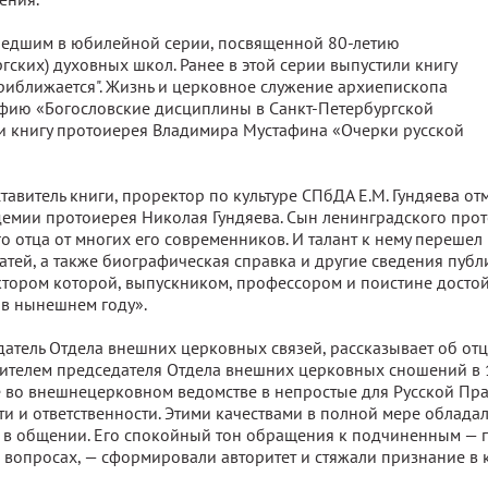
ышедшим в юбилейной серии, посвященной 80-летию
ских) духовных школ. Ранее в этой серии выпустили книгу
риближается". Жизнь и церковное служение архиепископа
афию «Богословские дисциплины в Санкт-Петербургской
и книгу протоиерея Владимира Мустафина «Очерки русской
тавитель книги, проректор по культуре СПбДА Е.М. Гундяева от
емии протоиерея Николая Гундяева. Сын ленинградского прот
его отца от многих его современников. И талант к нему перешел
тей, а также биографическая справка и другие сведения публ
ктором которой, выпускником, профессором и поистине дост
 в нынешнем году».
атель Отдела внешних церковных связей, рассказывает об отц
тителем председателя Отдела внешних церковных сношений в 1
 во внешнецерковном ведомстве в непростые для Русской Пр
 и ответственности. Этими качествами в полной мере обладал
 в общении. Его спокойный тон обращения к подчиненным — п
х вопросах, — сформировали авторитет и стяжали признание в