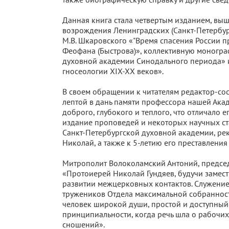
Данная книга стала четвертым изданием, в
возрождения Ленинградских (Санкт-Петербург
М.В. Шкаровского «"Время спасения России п
Феофана (Быстрова)», коллективную моногр
духовной академии Cинодального периода» 
гносеологии XIX-XX веков».
В своем обращении к читателям редактор-сос
лептой в дань памяти профессора нашей Акад
доброго, глубокого и теплого, что отличало 
издание проповедей и некоторых научных ста
Санкт-Петербургской духовной академии, ре
Николай, а также к 5-летию его преставления
Митрополит Волоколамский Антоний, председ
«Протоиерей Николай Гундяев, будучи замес
развитии межцерковных контактов. Служение
тружеников Отдела максимальной собранности
человек широкой души, простой и доступный
принципиальности, когда речь шла о рабочи
сношений».