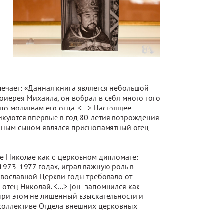
мечает: «Данная книга является небольшой
оиерея Михаила, он вобрал в себя много того
 по молитвам его отца. <…> Настоящее
икуются впервые в год 80-летия возрождения
ойным сыном являлся приснопамятный отец
е Николае как о церковном дипломате:
973-1977 годах, играл важную роль в
авославной Церкви годы требовало от
 отец Николай. <…> [он] запомнился как
ри этом не лишенный взыскательности и
 коллективе Отдела внешних церковных