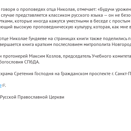
 говоря о проповедях отца Николая, отмечает: «Будучи уроже
 случае представляется классиком русского языка — он не бе
тками, которые иногда кажутся уместными в беседе с простым
щий высокую проповедническую культуру, которая, как мне ви
тце Николае Гундяеве на страницах книги также поделились
вершается книга кратким послесловием митрополита Новгород
 протоиерей Максим Козлов, председатель Учебного комитета
богословия СПбДА.
рама Сретения Господня на Гражданском проспекте г. Санкт-П
е
.
 Русской Православной Церкви